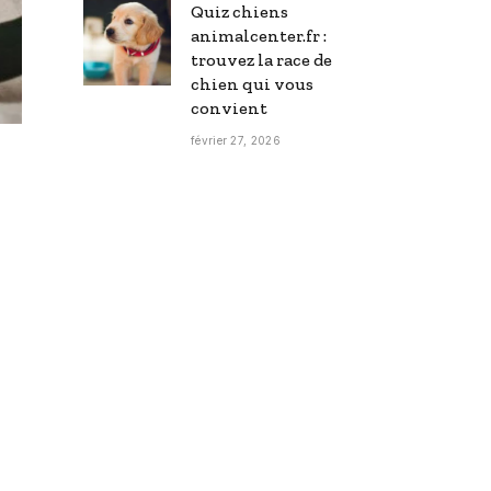
Quiz chiens
animalcenter.fr :
trouvez la race de
chien qui vous
convient
février 27, 2026