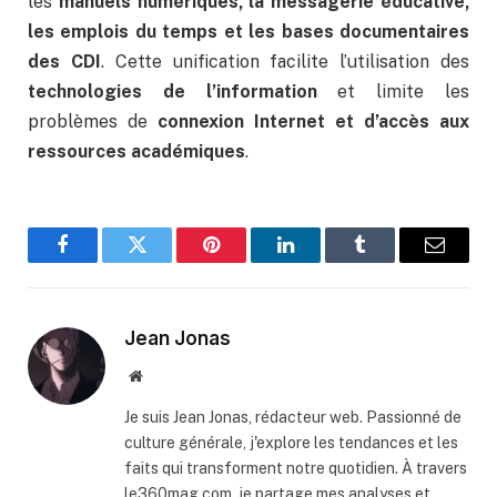
les
manuels numériques, la messagerie éducative,
les emplois du temps et les bases documentaires
des CDI
. Cette unification facilite l’utilisation des
technologies de l’information
et limite les
problèmes de
connexion Internet et d’accès aux
ressources académiques
.
Facebook
Twitter
Pinterest
LinkedIn
Tumblr
Email
Jean Jonas
Website
Je suis Jean Jonas, rédacteur web. Passionné de
culture générale, j'explore les tendances et les
faits qui transforment notre quotidien. À travers
le360mag.com, je partage mes analyses et