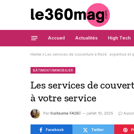
Accueil
Actualités
High Tech
Home
»
Les services de couverture à Rezé : expertise et q
BÂTIMENT/IMMOBILIER
Les services de couvert
à votre service
Par
Guillaume FADEÏ
juillet 10, 2025
Aucu
Facebook
Twitter
P