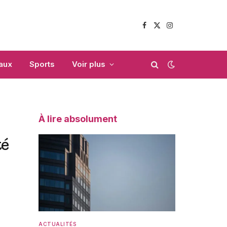
Facebook
X
Instagram
(Twitter)
aux
Sports
Voir plus
À lire absolument
té
ACTUALITÉS