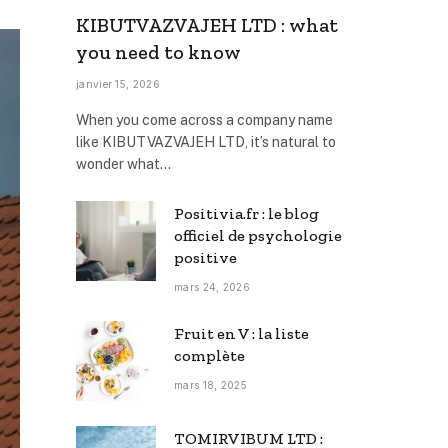
KIBUTVAZVAJEH LTD : what
you need to know
janvier 15, 2026
When you come across a company name
like KIBUTVAZVAJEH LTD, it’s natural to
wonder what…
Positivia.fr : le blog
officiel de psychologie
positive
mars 24, 2026
Fruit en V : la liste
complète
mars 18, 2025
TOMIRVIBUM LTD :