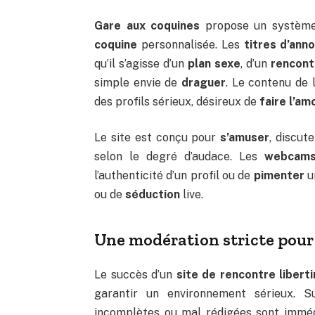
Gare aux coquines
propose un système 
coquine
personnalisée. Les
titres d’ann
qu’il s’agisse d’un
plan sexe
, d’un
rencont
simple envie de
draguer
. Le contenu de l
des profils sérieux, désireux de
faire l’am
Le site est conçu pour
s’amuser
, discut
selon le degré d’audace. Les
webcam
l’authenticité d’un profil ou de
pimenter
u
ou de
séduction
live.
Une modération stricte pour é
Le succès d’un
site de rencontre liberti
garantir un environnement sérieux. 
incomplètes ou mal rédigées sont immédi