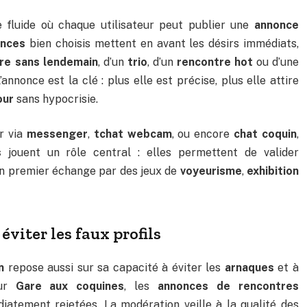
fluide où chaque utilisateur peut publier une
annonce
onces
bien choisis mettent en avant les désirs immédiats,
re sans lendemain
, d’un
trio
, d’un
rencontre hot
ou d’une
’annonce est la clé : plus elle est précise, plus elle attire
our
sans hypocrisie.
er via
messenger
,
tchat webcam
, ou encore
chat coquin
,
s
jouent un rôle central : elles permettent de valider
n premier échange par des jeux de
voyeurisme
,
exhibition
viter les faux profils
n
repose aussi sur sa capacité à éviter les
arnaques
et à
Sur
Gare aux coquines
, les
annonces de rencontres
atement rejetées. La modération veille à la qualité des