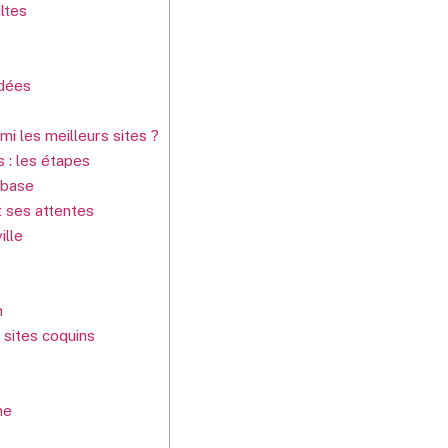
ltes
idées
i les meilleurs sites ?
 : les étapes
 base
 ses attentes
ille
n
 sites coquins
me