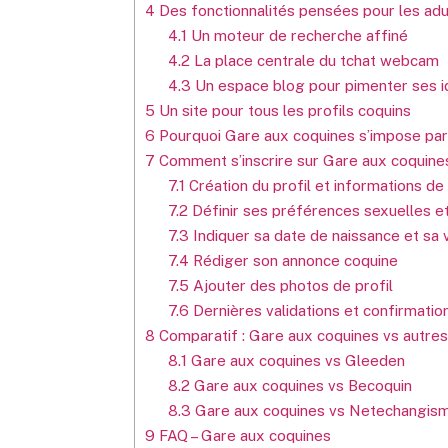
4
Des fonctionnalités pensées pour les adu
4.1
Un moteur de recherche affiné
4.2
La place centrale du tchat webcam
4.3
Un espace blog pour pimenter ses 
5
Un site pour tous les profils coquins
6
Pourquoi Gare aux coquines s’impose parm
7
Comment s’inscrire sur Gare aux coquines
7.1
Création du profil et informations de
7.2
Définir ses préférences sexuelles et
7.3
Indiquer sa date de naissance et sa v
7.4
Rédiger son annonce coquine
7.5
Ajouter des photos de profil
7.6
Dernières validations et confirmatio
8
Comparatif : Gare aux coquines vs autres
8.1
Gare aux coquines vs Gleeden
8.2
Gare aux coquines vs Becoquin
8.3
Gare aux coquines vs Netechangis
9
FAQ – Gare aux coquines