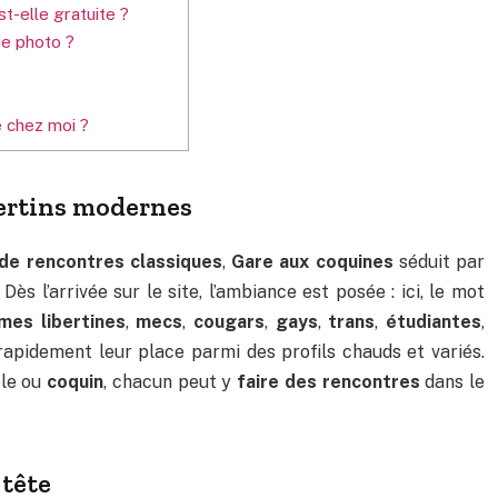
t-elle gratuite ?
de photo ?
 chez moi ?
bertins modernes
 de rencontres classiques
,
Gare aux coquines
séduit par
Dès l’arrivée sur le site, l’ambiance est posée : ici, le mot
es libertines
,
mecs
,
cougars
,
gays
,
trans
,
étudiantes
,
apidement leur place parmi des profils chauds et variés.
ple ou
coquin
, chacun peut y
faire des rencontres
dans le
 tête