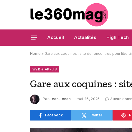
Accueil
Actualités
High Tech
Home
»
Gare aux coquines : site de rencontres pour liberti
WEB & APPLIS
Gare aux coquines : sit
Par
Jean Jonas
mai 26, 2025
Aucun comm
Facebook
Twitter
P